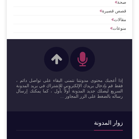
صحة
قصص قصيرة
مقالات
منوعات
إذا أعجبك محتوى مدونتنا نتمنى البقاء على تواصل دائم ،
فقط قم بإدخال بريدك الإلكتروني للإشتراك في بريد المدونة
السريع ليصلك جديد المدونة أولاً بأول ، كما يمكنك إرسال
رساله بالضغط على الزر المجاور ...
زوار المدونة