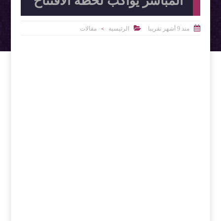
المباشر يواكب لحظة الافتتاح


منذ 9 أشهر تقريبا
الرئيسية
مقالات
>