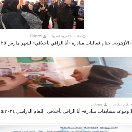
منذ سنة تقريبا تقريبا
Elshamy
الأزهرية.. ختام فعاليات مبادرة «أنا الراقي بأخلاقي» لشهر مارس ٢٠٢٥م
 تقريبا تقريبا
Elshamy
د مسابقات مبادرة« أنا الراقي بأخلاقي» للعام الدراسي ٢٠٢٥/٢٠٢٤