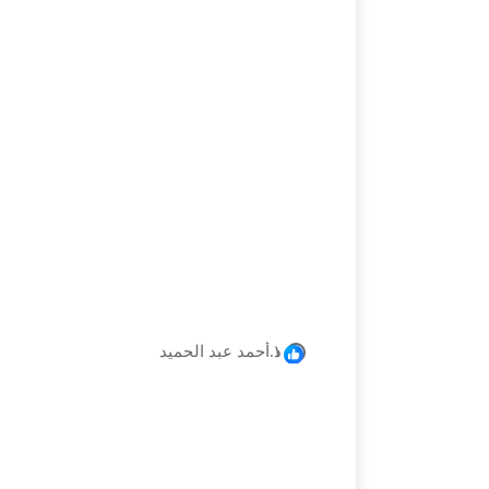
١
كل
د.أحمد عبد الحميد
التفاعلات: