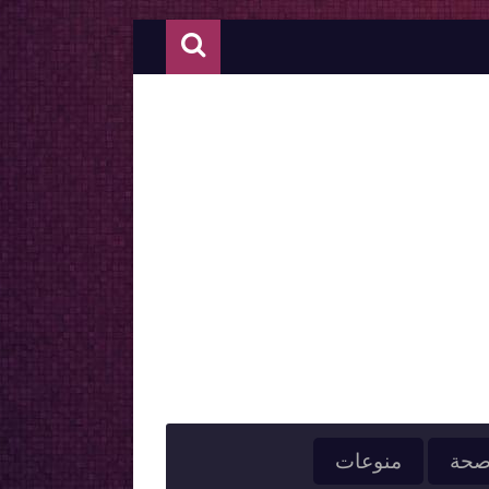
حة
منوعات