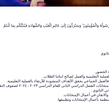
هُ وَالْمُؤْمِنُونَ ۖ وَسَتُرَدُّونَ إِلَىٰ عَالِمِ الْغَيْبِ وَالشَّهَادَةِ فَيُنَبِّئُكُم بِمَا كُنتُمْ
ثانوي
 الحضور.
ملية التعليمية والعمل لصالح ابنائنا الطلاب.
العمل الجماعي يحقق الأهداف المنشودة للأرتقاء بالعملية التعليمية.
كما ناقش سيادته آليات الاستعدادات النهائية لامتحانات الفصل الدراسي الثانى للعام الدراسي ٢٠٢٣ - ٤
ني الثانوي .
والاتقان في أعمال الإمتحانات.
لمنظمة بأعمال الإمتحانات وتطبيقها.