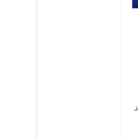
٢٠٢ لصفوف النقل