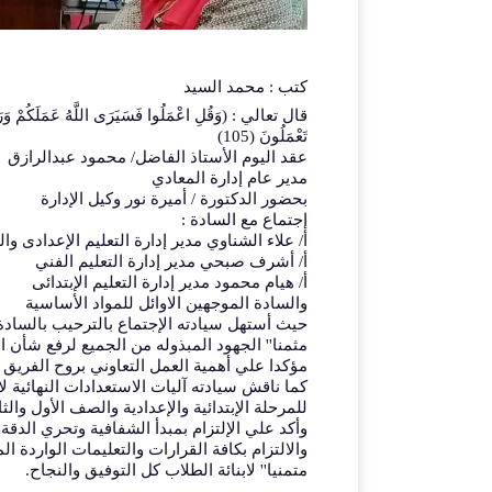
كتب : محمد السيد
قال تعالي : (وَقُلِ اعْمَلُوا فَسَيَرَى اللَّهُ عَمَلَكُمْ وَرَسُولُ
تَعْمَلُونَ (105)
عقد
اليوم الأستاذ الفاضل/ محمود عبدالرازق
مدير عام إدارة المعادي
بحضور الدكتورة / أميرة نور وكيل الإدارة
إجتماع مع السادة :
أ/ علاء الشناوي مدير إدارة التعليم الإعدادى وال
أ/ أشرف صبحي مدير إدارة التعليم الفني
أ/ هيام محمود مدير إدارة التعليم الإبتدائى
والسادة الموجهين الاوائل للمواد الأساسية
حيث أستهل سيادته الإجتماع بالترحيب بالسادة
مثمنا'' الجهود المبذوله من الجميع لرفع شأن الع
مؤكدا علي أهمية العمل التعاوني بروح الفريق ف
للمرحلة الإبتدائية والإعدادية والصف الأول والثا
وأكد علي الإلتزام بمبدأ الشفافية وتحري الدقة 
والالتزام بكافة القرارات والتعليمات الواردة ا
متمنيا'' لابنائة الطلاب كل التوفيق والنجاح.